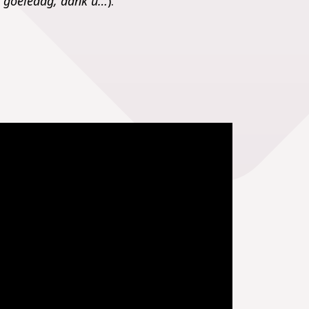
 goeiedag, dank u…
).