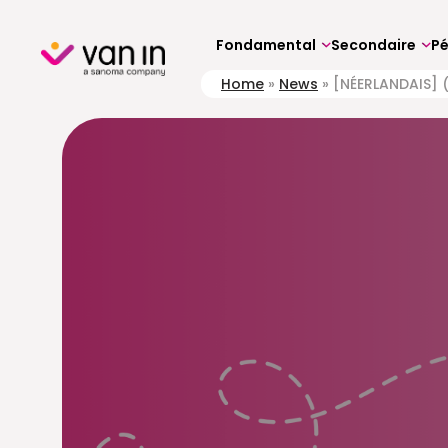
Skip
to
content
Fondamental
Secondaire
P
Home
»
News
»
[NÉERLANDAIS] (