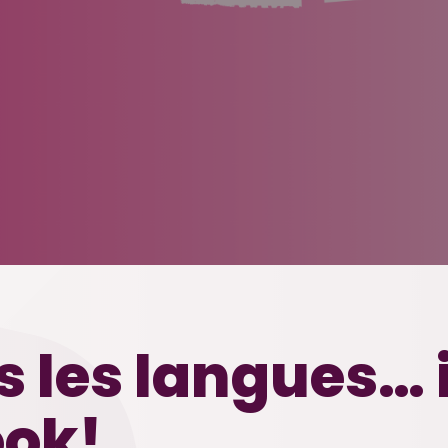
 les langues… 
ook!