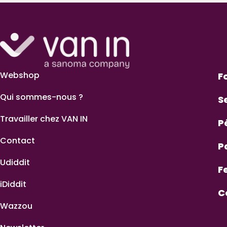
Webshop
F
Qui sommes-nous ?
S
Travailler chez VAN IN
P
Contact
P
Udiddit
F
iDiddit
C
Wazzou