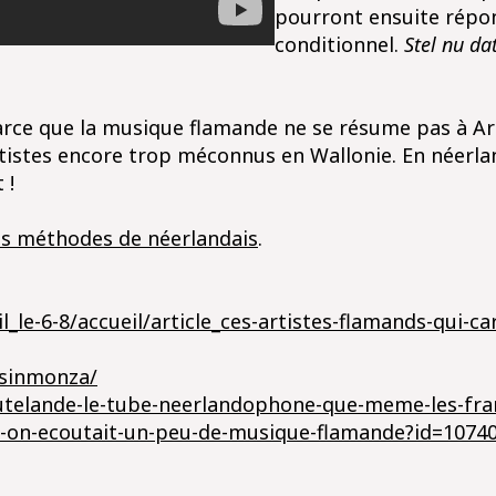
pourront ensuite répon
conditionnel.
Stel nu da
ce que la musique flamande ne se résume pas à Arno
 artistes encore trop méconnus en Wallonie. En néerl
 !
s méthodes de néerlandais
.
l_le-6-8/accueil/article_ces-artistes-flamands-qui-
ssinmonza/
outelande-le-tube-neerlandophone-que-meme-les-fr
-si-on-ecoutait-un-peu-de-musique-flamande?id=1074