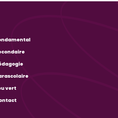
ondamental
econdaire
édagogie
arascolaire
eu vert
ontact