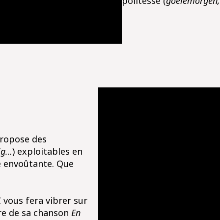
politesse (
goeiemorgen,
propose des
nig…
) exploitables en
e envoûtante. Que
 vous fera vibrer sur
tre de sa chanson
En