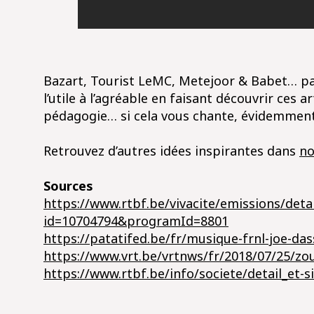
Bazart, Tourist LeMC, Metejoor & Babet… par
l’utile à l’agréable en faisant découvrir ces
pédagogie… si cela vous chante, évidemment
Retrouvez d’autres idées inspirantes dans
no
Sources
https://www.rtbf.be/vivacite/emissions/detai
id=10704794&programId=8801
https://patatifed.be/fr/musique-frnl-joe-da
https://www.vrt.be/vrtnws/fr/2018/07/25/z
https://www.rtbf.be/info/societe/detail_et