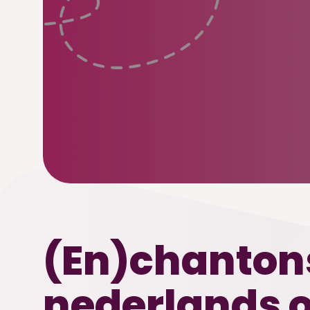
(En)chantons
nederlands 