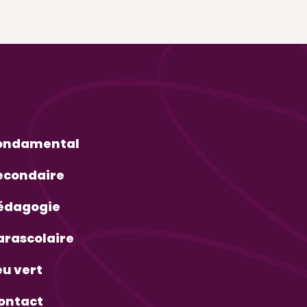
ondamental
econdaire
édagogie
arascolaire
eu vert
ontact