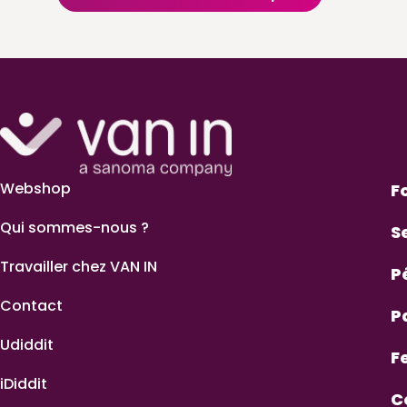
Webshop
F
Qui sommes-nous ?
S
Travailler chez VAN IN
P
Contact
P
Udiddit
F
iDiddit
C