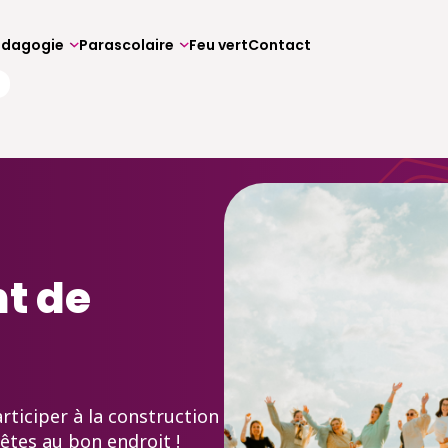
édagogie
Parascolaire
Feu vert
Contact
t de
rticiper à la construction
êtes au bon endroit !