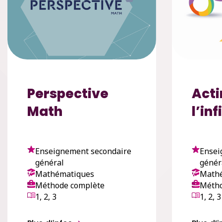
Perspective
Act
Math
l’inf
Enseignement secondaire
Ensei
général
génér
Mathématiques
Math
Méthode complète
Métho
1, 2, 3
1, 2, 3