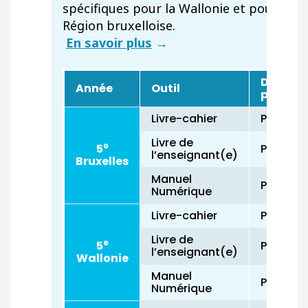
spécifiques pour la Wallonie et pour la
Région bruxelloise.
En savoir plus
→
Date de
Année
Outil
parutio
Livre-cahier
Paru
Livre de
e
5
Paru
l’enseignant(e)
Bruxelles
Manuel
Paru
Numérique
Livre-cahier
Paru
Livre de
e
5
Paru
l’enseignant(e)
Wallonie
Manuel
Paru
Numérique