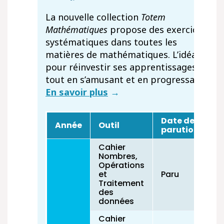
La nouvelle collection
Totem
Mathématiques
propose des exercices
systématiques dans toutes les
matières de mathématiques. L’idéal
pour réinvestir ses apprentissages
tout en s’amusant et en progressant !
En savoir plus
→
Date de
Année
Outil
parution
Cahier
Nombres,
Opérations
et
Paru
Traitement
des
données
Cahier