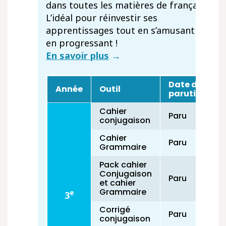
dans toutes les matières de français.
L’idéal pour réinvestir ses
apprentissages tout en s’amusant et
en progressant !
En savoir plus
→
Date de
Année
Outil
parution
Cahier
Paru
conjugaison
Cahier
Paru
Grammaire
Pack cahier
Conjugaison
Paru
et cahier
Grammaire
e
3
Corrigé
Paru
conjugaison