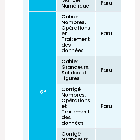
Manuel
Paru
Numérique
Cahier
Nombres,
Opérations
et
Paru
Traitement
des
données
Cahier
Grandeurs,
Paru
Solides et
Figures
Corrigé
e
6
Nombres,
Opérations
et
Paru
Traitement
des
données
Corrigé
Grandeurs,