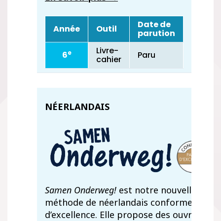
Date de
Année
Outil
parution
Livre-
e
6
Paru
cahier
NÉERLANDAIS
Samen Onderweg!
est notre nouvelle
méthode de néerlandais conforme au Pa
d’excellence. Elle propose des ouvrages