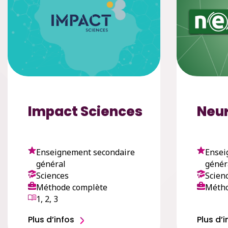
Impact Sciences
Neur
Enseignement secondaire
Ensei
général
génér
Sciences
Scien
Méthode complète
Métho
1, 2, 3
Plus d’infos
Plus d’i