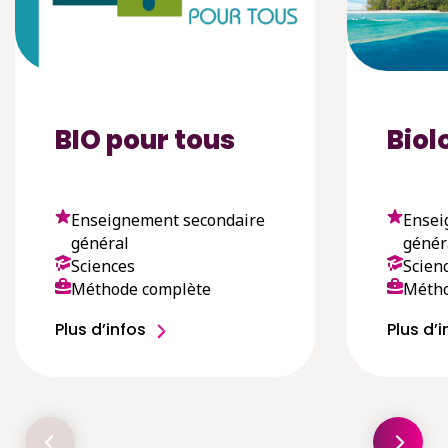
BIO pour tous
Biol
Enseignement secondaire
Ensei
général
génér
Sciences
Scien
Méthode complète
Métho
Plus d’infos
Plus d’i