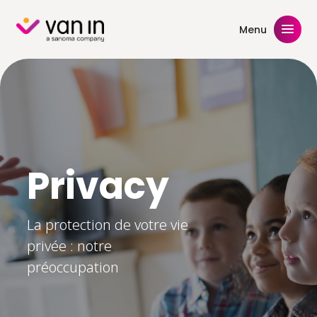
Skip
to
Menu
content
Privacy
La protection de votre vie
privée : notre
préoccupation