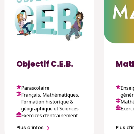
Objectif C.E.B.
Mat
Parascolaire
Ensei
Français, Mathématiques,
génér
Formation historique &
Math
géographique et Sciences
Exerc
Exercices d'entrainement
Plus d’infos
Plus d’i