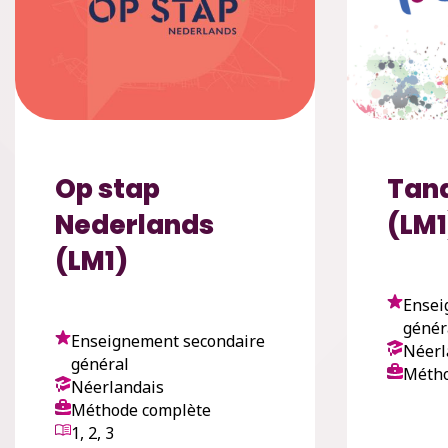
Op stap
Tan
Nederlands
(LM1
(LM1)
Ensei
génér
Enseignement secondaire
Néerl
général
Métho
Néerlandais
Méthode complète
1, 2, 3