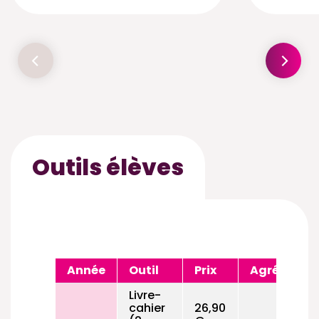
Outils élèves
Année
Outil
Prix
Agréé
Livre-
cahier
26,90