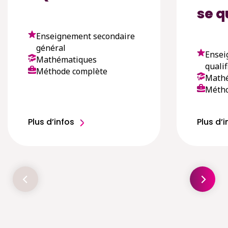
se q
Enseignement secondaire
général
Ensei
Mathématiques
qualif
Méthode complète
Math
Métho
Plus d’infos
Plus d’i