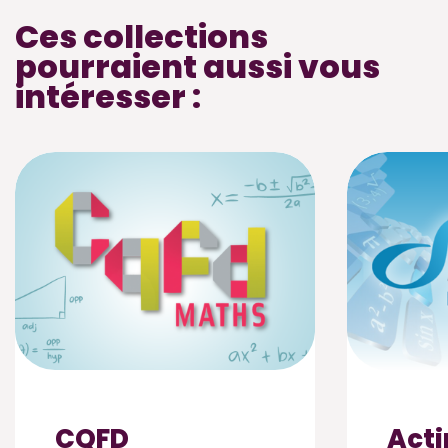
Ces collections
pourraient aussi vous
intéresser :
CQFD
Acti