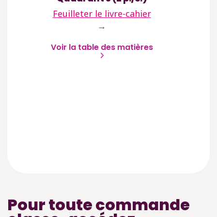
Fe
Feuilleter le livre-cahier
→
Voir la table des matières
Vo
Pour toute commande