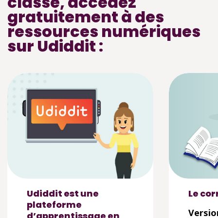
classe, accédez
gratuitement à des
ressources numériques
sur Udiddit :
Udiddit est une
Le cor
plateforme
Versio
d’apprentissage en