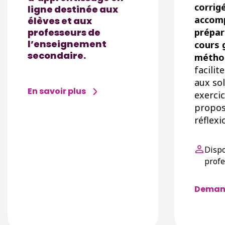
corrigé
ligne destinée aux
accomp
élèves et aux
professeurs de
prépar
l’enseignement
cours 
secondaire.
métho
facilit
aux so
En savoir plus
exercic
propos
réflexi
Dispo
prof
Deman