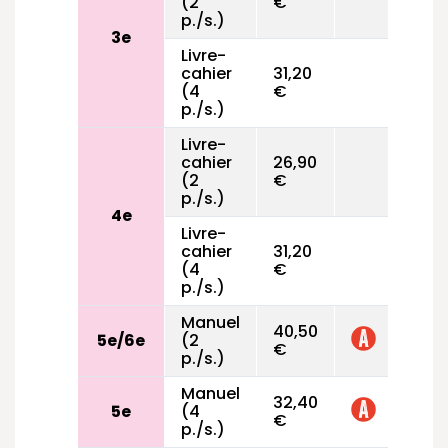
(2
€
p./s.)
3e
Livre-
cahier
31,20
(4
€
p./s.)
Livre-
cahier
26,90
(2
€
p./s.)
4e
Livre-
cahier
31,20
(4
€
p./s.)
Manuel
40,50
5e/6e
(2
€
p./s.)
Manuel
32,40
5e
(4
€
p./s.)