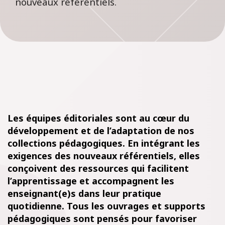
nouveaux référentiels.
Les équipes
éditoriales
sont
au
cœur
du
développement
et de
l’adaptation
de
nos
collections
pédagogiques
. En
intégrant
les
exigences des nouveaux
référentiels
,
elles
conçoivent
des
ressources
qui
facilitent
l’apprentissage
et
accompagnent
les
enseignant(e)s
dans
leur
pratique
quotidienne
. Tous les ouvrages et supports
pédagogiques sont pensés
pour
favoriser