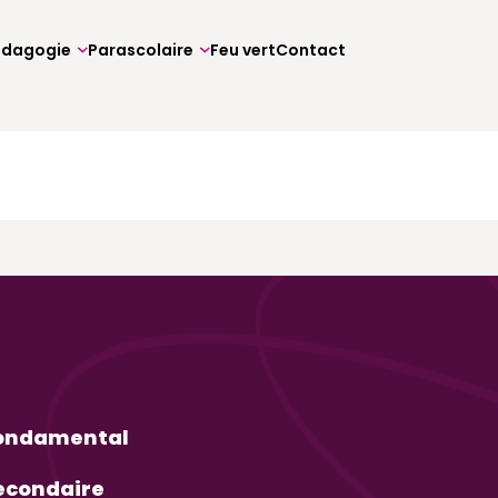
édagogie
Parascolaire
Feu vert
Contact
ondamental
econdaire