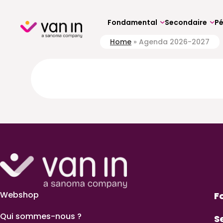
Skip
to
content
Fondamental
Secondaire
P
Home
»
Agenda 2026-2027
Webshop
F
Qui sommes-nous ?
S