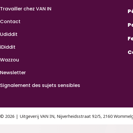
Travailler chez VAN IN
P
Contact
P
Udiddit
F
iDiddit
C
Wazzou
Newsletter
Signalement des sujets sensibles
© 2026 | Uitgeverij VAN IN, Nijverheidsstraat 92/5, 2160 Womme