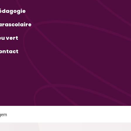
édagogie
arascolaire
eu vert
ontact
lgem