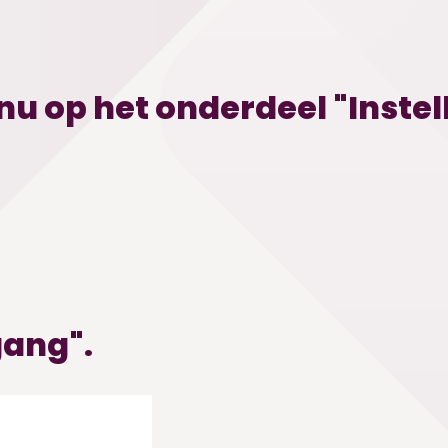
enu op het onderdeel "Instel
gang".