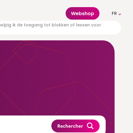
Webshop
FR
wijzig ik de toegang tot blokken of lessen voor
Rechercher