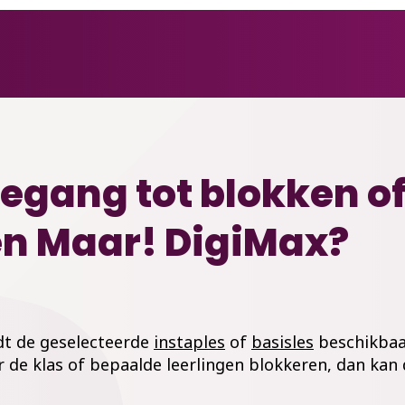
oegang tot blokken o
en Maar! DigiMax?
rdt de geselecteerde
instaples
of
basisles
beschikbaar
de klas of bepaalde leerlingen blokkeren, dan kan di