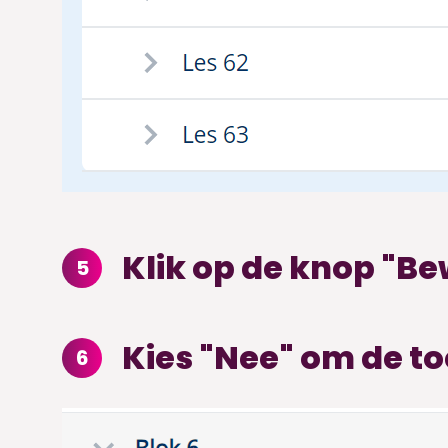
Klik op de knop "Be
5
Kies "Nee" om de to
6