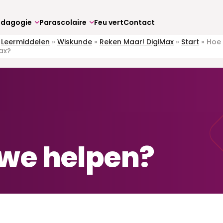
édagogie
Parascolaire
Feu vert
Contact
»
Leermiddelen
»
Wiskunde
»
Reken Maar! DigiMax
»
Start
»
Hoe 
Max?
we helpen?