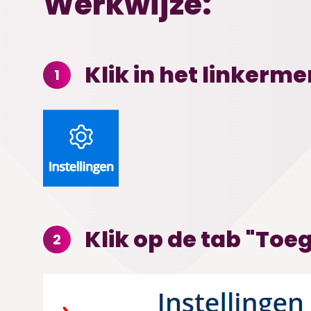
Werkwijze:
Klik in het linkerm
1
Klik op de tab "Toe
2