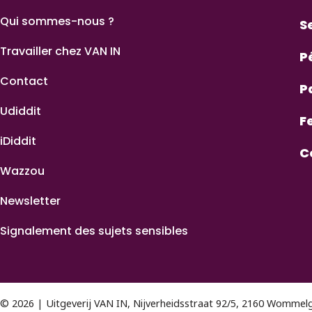
Qui sommes-nous ?
S
Travailler chez VAN IN
P
Contact
P
Udiddit
F
iDiddit
C
Wazzou
Newsletter
Signalement des sujets sensibles
© 2026 | Uitgeverij VAN IN, Nijverheidsstraat 92/5, 2160 Womme