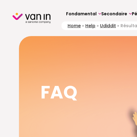
Skip
to
content
Fondamental
Secondaire
P
Home
»
Help
»
Udiddit
»
Résulta
FAQ