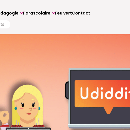
édagogie
Parascolaire
Feu vert
Contact
ts