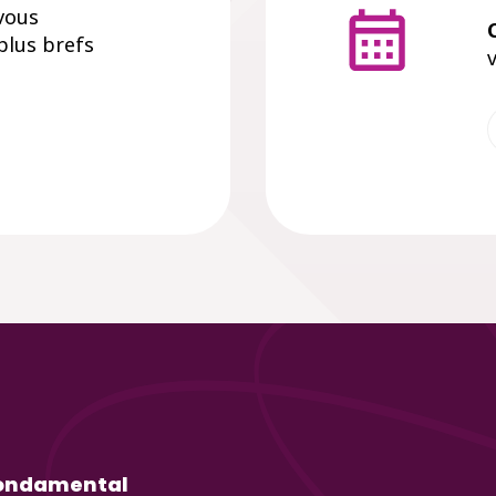
 vous
C
plus brefs
ondamental