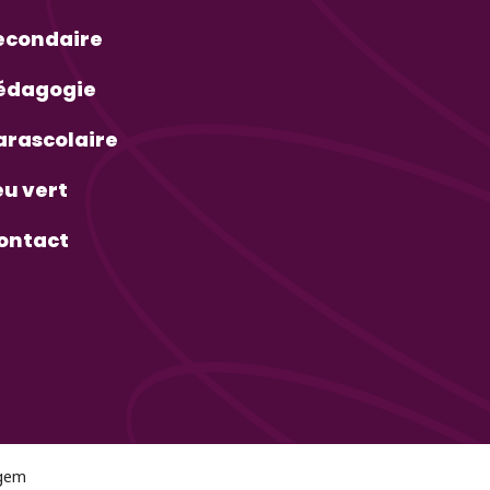
econdaire
édagogie
arascolaire
eu vert
ontact
lgem