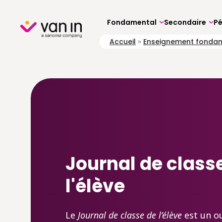
Skip
to
content
Fondamental
Secondaire
P
Accueil
»
Enseignement fonda
Journal de class
l'élève
Le
Journal de classe de l’élève
est un ou