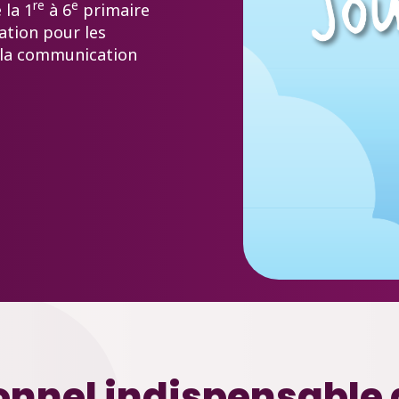
re
e
 la 1
à 6
primaire
isation pour les
se la communication
ionnel indispensable