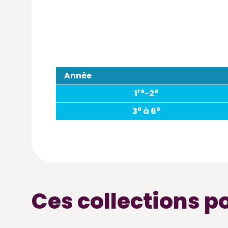
Année
re
e
1
-2
e
e
3
à 6
Ces collections p