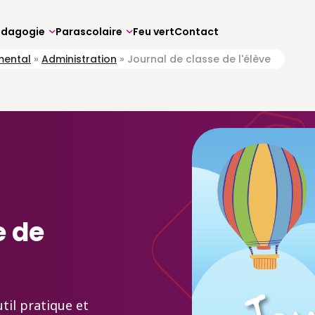
édagogie
Parascolaire
Feu vert
Contact
mental
»
Administration
»
Journal de classe de l'élève
e de
til pratique et