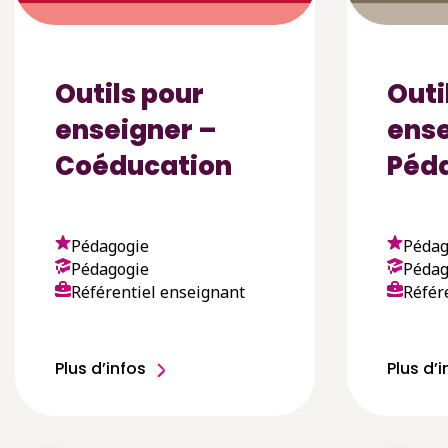
Outils pour
Outi
enseigner –
ense
Coéducation
Péd
Pédagogie
Pédag
Pédagogie
Pédag
Référentiel enseignant
Référ
Plus d’infos
Plus d’i