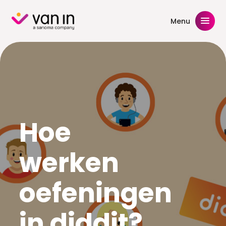
Skip
to
Menu
content
Hoe
werken
oefeningen
in diddit?