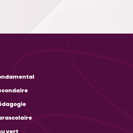
ondamental
econdaire
édagogie
arascolaire
eu vert