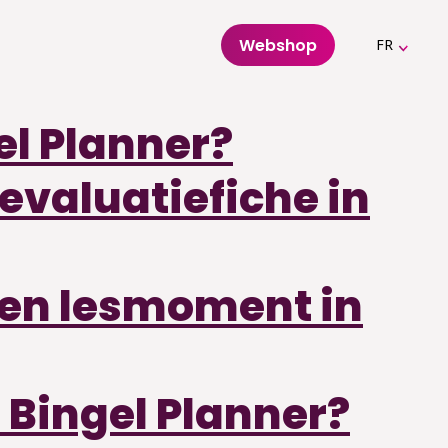
Webshop
FR
el Planner?
evaluatiefiche in
een lesmoment in
 Bingel Planner?