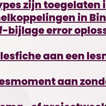
es zijn toegelaten i
nelkoppelingen in Bi
f-bijlage error oplos
 lesfiche aan een le
lesmoment aan zonder