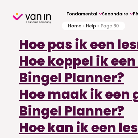
Skip
to
content
Fondamental
Secondaire
P
Home
»
Help
»
Page 80
Hoe pas ik een le
Hoe koppel ik ee
Bingel Planner?
Hoe maak ik een 
Bingel Planner?
Hoe kan ik een l