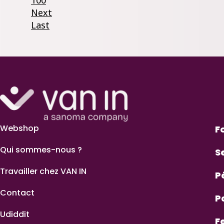
100
Next
Last
Webshop
F
Qui sommes-nous ?
S
Travailler chez VAN IN
P
Contact
P
Udiddit
F