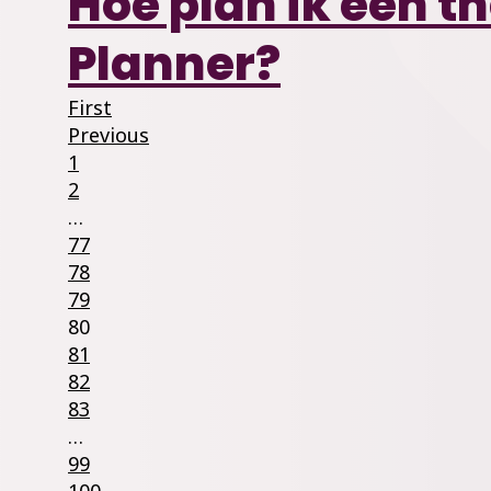
Hoe plan ik een t
Planner?
First
Previous
1
2
…
77
78
79
80
81
82
83
…
99