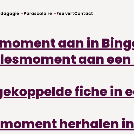
édagogie
Parascolaire
Feu vert
Contact
smoment aan in Bing
n lesmoment aan een 
gekoppelde fiche in 
esmoment herhalen in