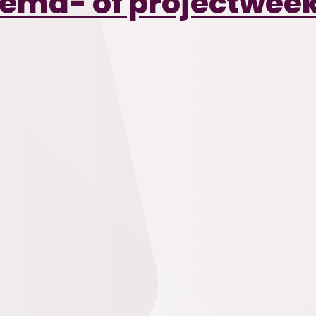
hema- of projectweek 