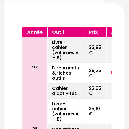
Année
Outil
Prix
Agréé
Livre-
cahier
33,85
(volumes A
€
+ B)
re
1
Documents
28,25
& fiches
€
outils
Cahier
22,85
d’activités
€
Livre-
cahier
35,10
(volumes A
€
+ B)
e