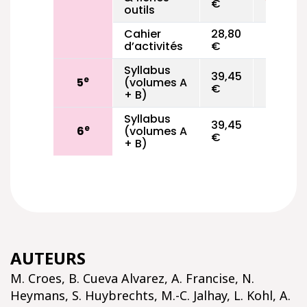
€
outils
Cahier
28,80
d’activités
€
Syllabus
39,45
e
5
(volumes A
€
+ B)
Syllabus
39,45
e
6
(volumes A
€
+ B)
AUTEURS
M. Croes, B. Cueva Alvarez, A. Francise, N.
Heymans, S. Huybrechts, M.-C. Jalhay, L. Kohl, A.