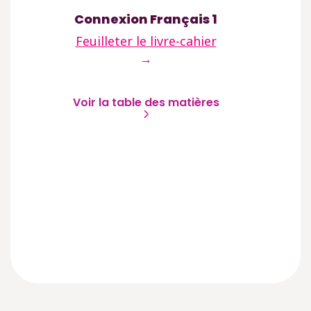
Co
Connexion Français 1
Fe
Feuilleter le livre-cahier
→
Voir la table des matières
Vo