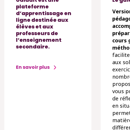
plateforme
Versio
d’apprentissage en
pédago
ligne destinée aux
accomp
élèves et aux
professeurs de
prépar
l’enseignement
cours 
secondaire.
métho
facilit
aux so
En savoir plus
exercic
nombre
proposé
vous p
de réf
en situ
permet
matièr
différe