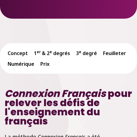
er
e
e
Concept
1
& 2
degrés
3
degré
Feuilleter
Numérique
Prix
Connexion Français
pour
relever les défis de
l'enseignement du
français
La méthode
Connexion Français
a été