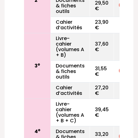
2
Documents
29,50
& fiches
€
outils
Cahier
23,90
d’activités
€
Livre-
cahier
37,60
(volumes A
€
+ B)
e
3
Documents
31,55
& fiches
€
outils
Cahier
27,20
d’activités
€
Livre-
cahier
39,45
(volumes A
€
+ B + C)
e
4
Documents
33,20
& fiches