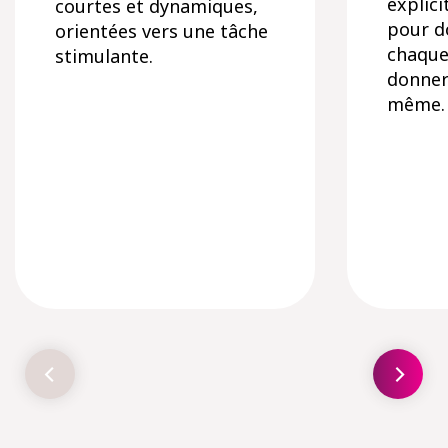
explici
courtes et dynamiques,
pour d
orientées vers une tâche
chaque 
stimulante.
donner 
même.