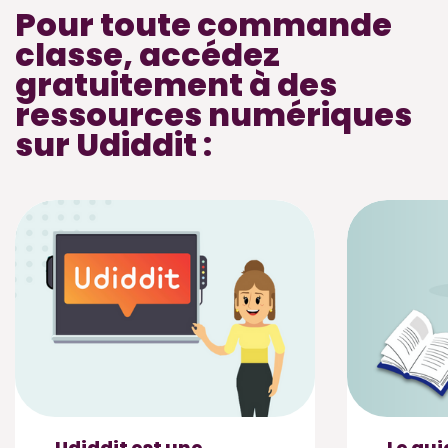
Pour toute commande
classe, accédez
gratuitement à des
ressources numériques
sur Udiddit :
Udiddit est une
Le gui