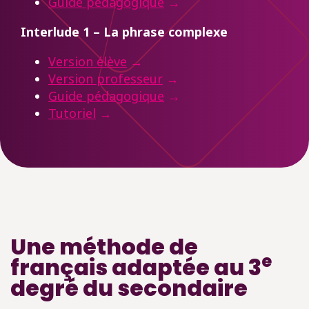
Guide pédagogique
→
Interlude 1 – La phrase complexe
Version élève
→
Version professeur
→
Guide pédagogique
→
Tutoriel
→
Une méthode de
e
français adaptée au 3
degré du secondaire