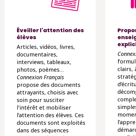
Éveiller l'attention des
Propo
élèves
ensei
explic
Articles, vidéos, livres,
Connexi
documentaires,
formul
interviews, tableaux,
clairs, 
photos, poèmes…
stratég
Connexion Français
d’écrit
propose des documents
décomp
attrayants, choisis avec
comple
soin pour susciter
simple
l'intérêt et mobiliser
moment
l’attention des élèves. Ces
l’appr
documents sont exploités
démarc
dans des séquences