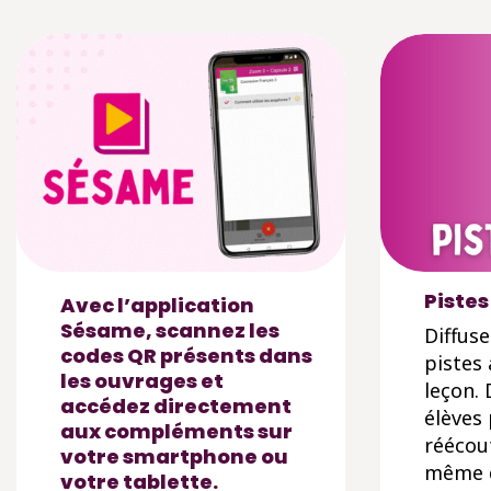
Pistes
Avec l’application
Sésame, scannez les
Diffuse
codes QR présents dans
pistes 
les ouvrages et
leçon. 
accédez directement
élèves
aux compléments sur
réécou
votre smartphone ou
même d
votre tablette.