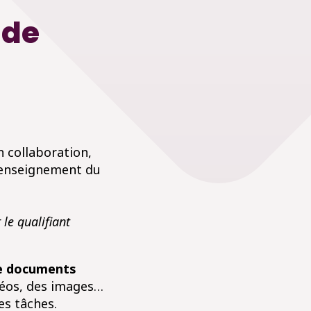
 de
n collaboration,
l’enseignement du
le qualifiant
de documents
idéos, des images…
des tâches.