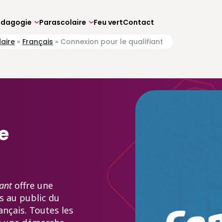
édagogie
Parascolaire
Feu vert
Contact
aire
»
Français
»
Connexion pour le qualifiant
e
ant
offre une
 au public du
ançais. Toutes les