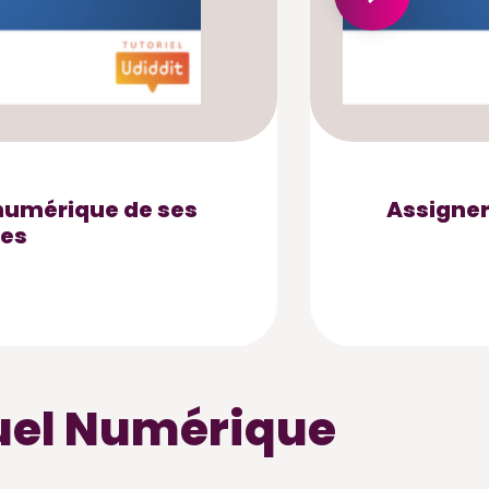
 numérique de ses
Assigner
ves
nuel Numérique