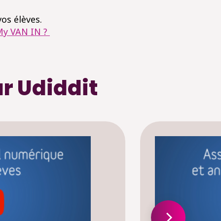
vos élèves.
My VAN IN ?
r Udiddit