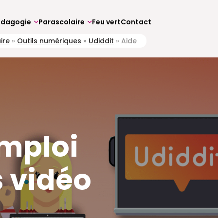
édagogie
Parascolaire
Feu vert
Contact
ire
»
Outils numériques
»
Udiddit
»
Aide
mploi
s vidéo