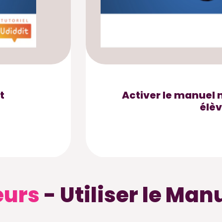
t
Activer le manuel
élè
eurs
- Utiliser le Ma