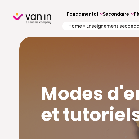
Skip
to
content
Fondamental
Secondaire
P
Home
»
Enseignement seconda
Modes d'e
et tutoriel