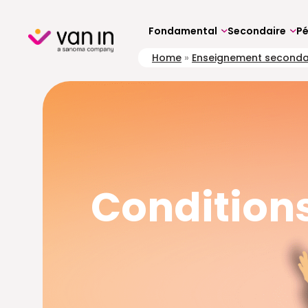
Skip
to
content
Fondamental
Secondaire
P
Home
»
Enseignement seconda
Conditions