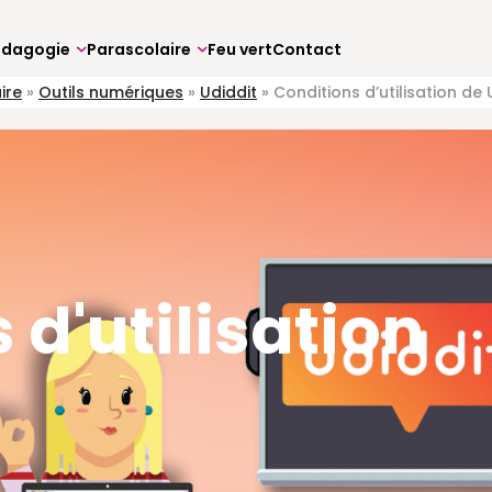
édagogie
Parascolaire
Feu vert
Contact
ire
»
Outils numériques
»
Udiddit
»
Conditions d’utilisation de 
 d'utilisation