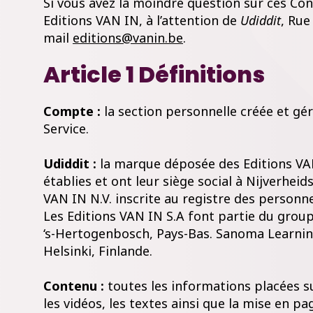
Si vous avez la moindre question sur ces Condi
Editions VAN IN, à l’attention de
Udiddit
, Rue
mail
editions@vanin.be
.
Article 1 Définitions
Compte :
la section personnelle créée et géré
Service.
Udiddit :
la marque déposée des Editions VAN 
établies et ont leur siège social à Nijverhei
VAN IN N.V. inscrite au registre des personn
Les Editions VAN IN S.A font partie du grou
‘s-Hertogenbosch, Pays-Bas. Sanoma Learning
Helsinki, Finlande.
Contenu :
toutes les informations placées su
les vidéos, les textes ainsi que la mise en pa