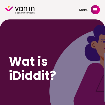
Skip
to
Menu
content
Wat is
iDiddit?