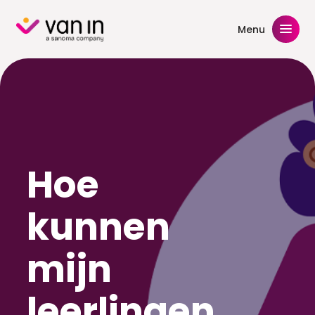
Skip
to
Menu
content
Hoe
kunnen
mijn
leerlingen