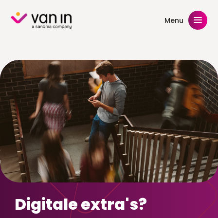
Skip
to
Menu
content
Digitale extra's?