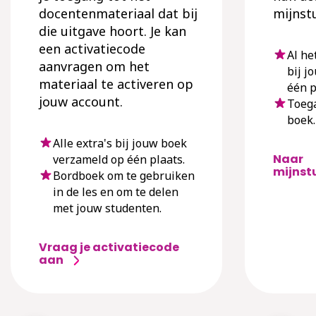
docentenmateriaal dat bij
mijnst
die uitgave hoort. Je kan
een activatiecode
Al he
aanvragen om het
bij j
materiaal te activeren op
één p
jouw account.
Toega
boek.
Alle extra's bij jouw boek
Naar
verzameld op één plaats.
mijnst
Bordboek om te gebruiken
in de les en om te delen
met jouw studenten.
Vraag je activatiecode
aan