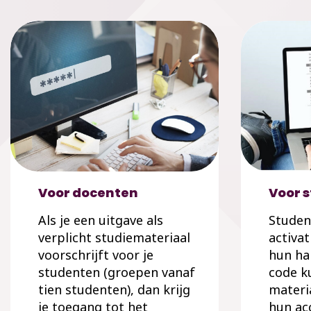
Voor docenten
Voor 
Als je een uitgave als
Studen
verplicht studiemateriaal
activa
voorschrijft voor je
hun ha
studenten (groepen vanaf
code k
tien studenten), dan krijg
materi
je toegang tot het
hun ac