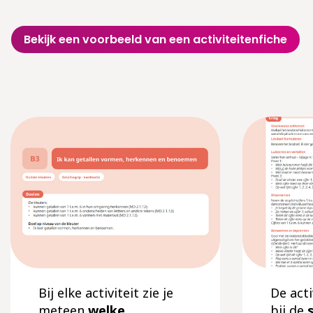
Bekijk een voorbeeld van een activiteitenfiche
Bij elke activiteit zie je
De acti
meteen
welke
bij de