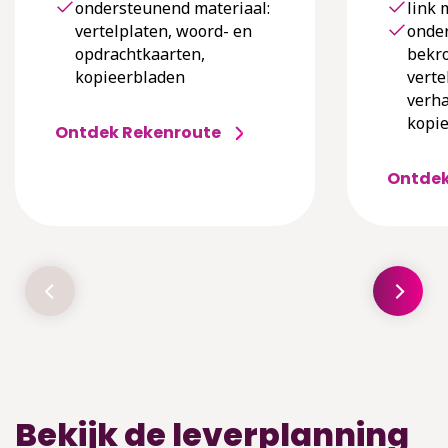
ondersteunend materiaal:
link 
vertelplaten, woord- en
onder
opdrachtkaarten,
bekr
kopieerbladen
verte
verha
kopie
Ontdek Rekenroute
Ontdek
Bekijk de leverplanning