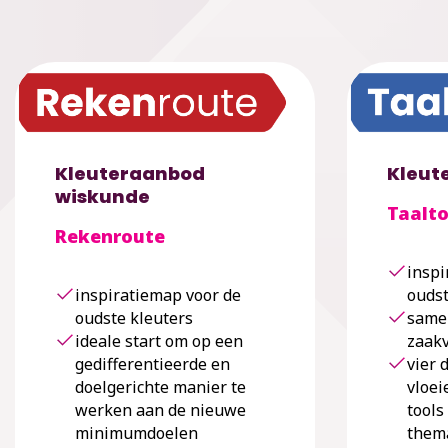
Kleuteraanbod
Kleut
wiskunde
Taalto
Rekenroute
inspi
inspiratiemap voor de
oudst
oudste kleuters
same
ideale start om op een
zaak
gedifferentieerde en
vier 
doelgerichte manier te
vloei
werken aan de nieuwe
tools
minimumdoelen
thema