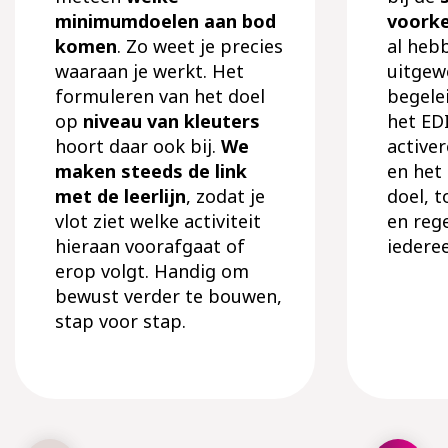
minimumdoelen aan bod
voorke
komen
. Zo weet je precies
al hebb
waaraan je werkt. Het
uitgew
formuleren van het doel
begele
op
niveau van kleuters
het ED
hoort daar ook bij.
We
active
maken steeds de link
en het
met de leerlijn
, zodat je
doel, 
vlot ziet welke activiteit
en reg
hieraan voorafgaat of
iedere
erop volgt. Handig om
bewust verder te bouwen,
stap voor stap.