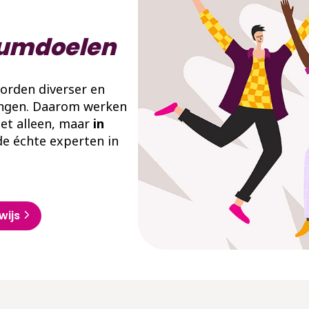
mumdoelen
worden diverser en
ingen. Daarom werken
iet alleen, maar
in
de échte experten in
wijs