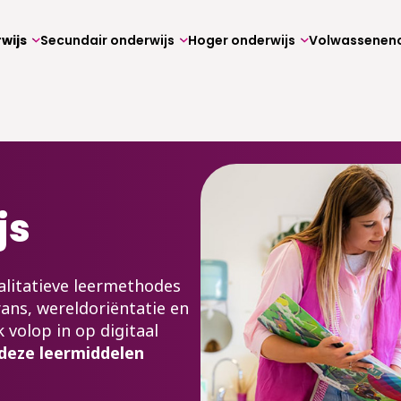
wijs
Secundair onderwijs
Hoger onderwijs
js
walitatieve leermethodes
rans, wereldoriëntatie en
 volop in op digitaal
 deze leermiddelen
.