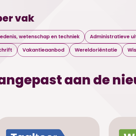
per vak
iedenis, wetenschap en techniek
Administratieve u
chrift
Vakantieaanbod
Wereldoriëntatie
Wi
angepast aan de ni