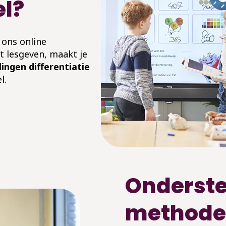
el?
 ons online
t lesgeven, maakt je
rlingen differentiatie
l.
Onderste
method