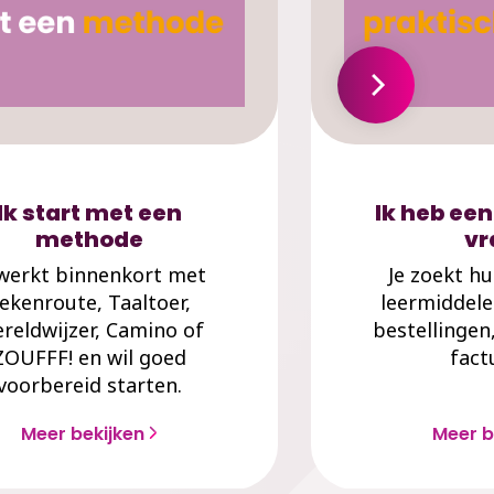
Ik start met een
Ik heb een
methode
vr
 werkt binnenkort met
Je zoekt hu
ekenroute, Taaltoer,
leermiddele
reldwijzer, Camino of
bestellingen
ZOUFFF! en wil goed
fact
voorbereid starten.
Meer bekijken
Meer b