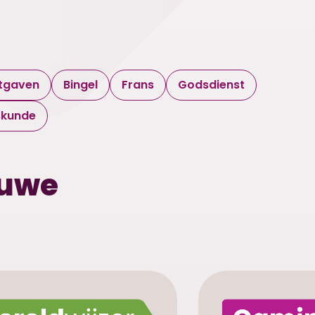
itgaven
Bingel
Frans
Godsdienst
skunde
euwe