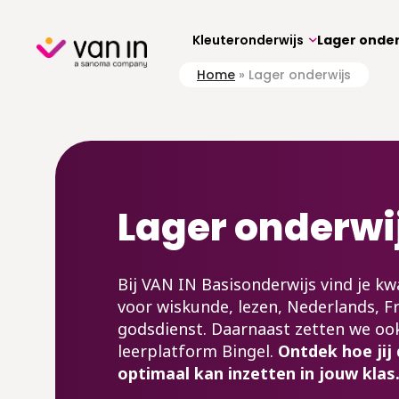
Skip
to
content
Kleuteronderwijs
Lager onder
Home
»
Lager onderwijs
Lager onderwi
Bij VAN IN Basisonderwijs vind je k
voor wiskunde, lezen, Nederlands, F
godsdienst. Daarnaast zetten we ook
leerplatform Bingel.
Ontdek hoe jij
optimaal kan inzetten in jouw klas