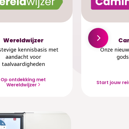
Wereldwijzer
Ca
stevige kennisbasis met
Onze nieu
aandacht voor
gods
taalvaardigheden
Op ontdekking met
Start jouw r
Wereldwijzer