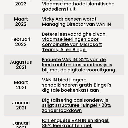
2023
Vlaamse methode islamitische
godsdienst uit
Maart
Vicky Adriaensen wordt
2022
Managing Director van VAN IN
Betere leesvaardigheid van
Februari
Vlaamse leerlingen door
2022
combinatie van Microsoft
Teams, AI en Bingel
Enquête VAN IN: 82% van de
Augustus
leerkrachten basisonderwijs is
2021
blij met de digitale vooruitgang
VAN IN biedt lagere
Maart
schoolkinderen gratis Bingel’s
2021
digitale boekenkast aan
Digitalisering basisonderwijs
Januari
stijgt structureel: Bingel +20%
2021
zonder lockdown
ICT enquête VAN IN en Bingel:
Januari
86% leerkrachten ziet