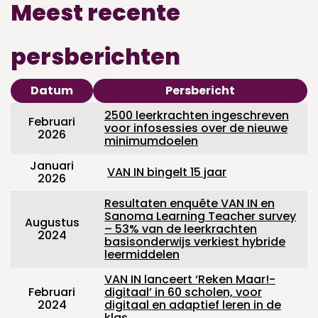
Meest recente
persberichten
Datum
Persbericht
2500 leerkrachten ingeschreven
Februari
voor infosessies over de nieuwe
2026
minimumdoelen
Januari
VAN IN bingelt 15 jaar
2026
Resultaten enquête VAN IN en
Sanoma Learning Teacher survey
Augustus
– 53% van de leerkrachten
2024
basisonderwijs verkiest hybride
leermiddelen
VAN IN lanceert ‘Reken Maar!-
Februari
digitaal’ in 60 scholen, voor
2024
digitaal en adaptief leren in de
klas