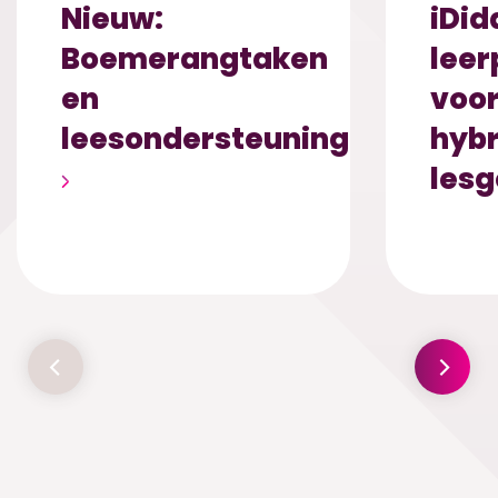
Nieuw:
iDid
Boemerangtaken
leer
en
voor
leesondersteuning
hybr
les