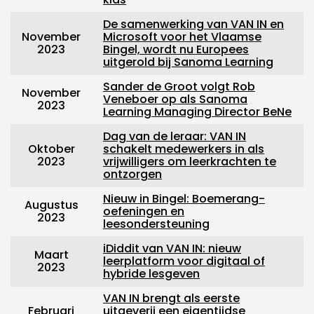
De samenwerking van VAN IN en
November
Microsoft voor het Vlaamse
2023
Bingel, wordt nu Europees
uitgerold bij Sanoma Learning
Sander de Groot volgt Rob
November
Veneboer op als Sanoma
2023
Learning Managing Director BeNe
Dag van de leraar: VAN IN
Oktober
schakelt medewerkers in als
2023
vrijwilligers om leerkrachten te
ontzorgen
Nieuw in Bingel: Boemerang-
Augustus
oefeningen en
2023
leesondersteuning
iDiddit van VAN IN: nieuw
Maart
leerplatform voor digitaal of
2023
hybride lesgeven
VAN IN brengt als eerste
Februari
uitgeverij een eigentijdse