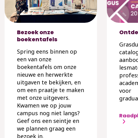
Bezoek onze
Ontde
boekentafels
Grasdu
Spring eens binnen op
catalo
een van onze
aanbod
boekentafels om onze
lesmat
nieuwe en herwerkte
profes
uitgaven te bekijken, en
academ
om een praatje te maken
voor
met onze uitgevers.
gradua
Kwamen we op jouw
campus nog niet langs?
Raadpl
Geef ons een seintje en
we plannen graag een
bezoek in.