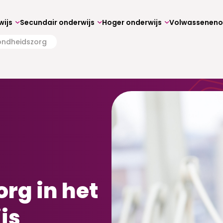
wijs
Secundair onderwijs
Hoger onderwijs
ndheidszorg
rg in het
js