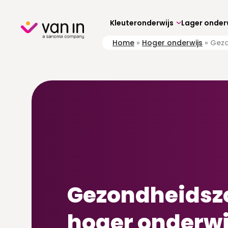
Skip
to
content
Kleuteronderwijs
Lager onder
Home
»
Hoger onderwijs
»
Gezo
Gezondheidszo
hoger onderwi