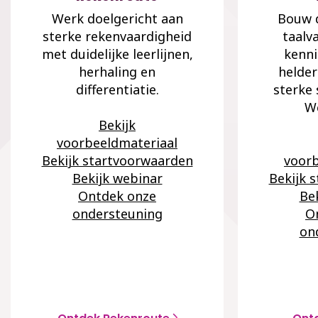
Werk doelgericht aan
Bouw d
sterke rekenvaardigheid
taalv
met duidelijke leerlijnen,
kenni
herhaling en
helder
differentiatie.
sterke
We
Bekijk
voorbeeldmateriaal
Bekijk startvoorwaarden
voorb
Bekijk webinar
Bekijk 
Ontdek onze
Be
ondersteuning
O
on