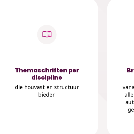
Themaschriften per
B
discipline
die houvast en structuur
van
bieden
all
aut
ge