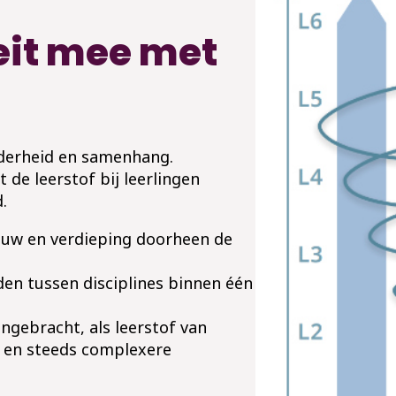
eit mee met
lderheid en samenhang.​
 de leerstof bij leerlingen
​
bouw en verdieping doorheen de
den tussen disciplines binnen één
gebracht, als leerstof van
e en steeds complexere