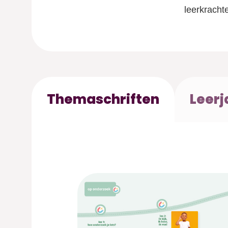
leerkracht
Themaschriften
Leerj