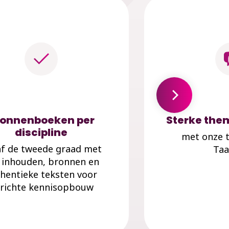
ronnenboeken per
Sterke them
discipline
met onze 
af de tweede graad met
Taa
e inhouden, bronnen en
hentieke teksten voor
richte kennisopbouw