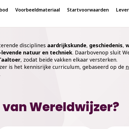
nbod
Voorbeeldmateriaal
Startvoorwaarden
Lever
terende disciplines
aardrijkskunde
,
geschiedenis
,
w
-levende natuur en techniek
. Daarbovenop sluit We
Taaltoer
, zodat beide vakken elkaar versterken.
zer is het kennisrijke curriculum, gebaseerd op de
n
.
s
van Wereldwijzer?