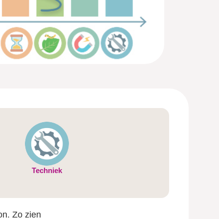
Techniek
oon. Zo zien