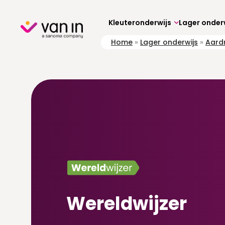
Skip
to
content
Kleuteronderwijs
Lager onder
Home
»
Lager onderwijs
»
Aardr
Wereldwijzer