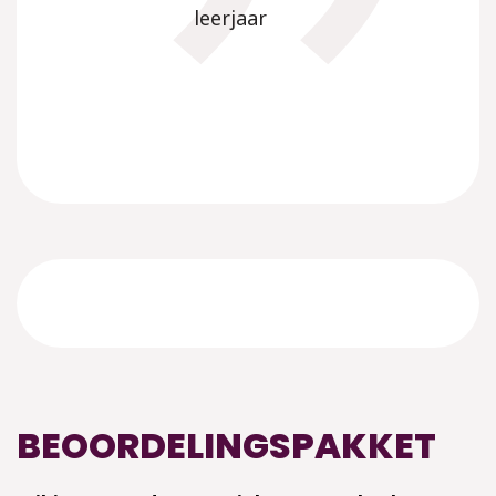
ondersteunin
leerjaar
Werkboeken 
extra
differentiati
aanwezig op
een zeer
overzichtelijk
en
aantrekkelijk
manier.
Juf Rani
leerkracht
BEOORDELINGSPAKKET
tweede leerja