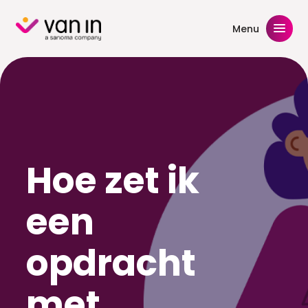
Skip
to
Menu
content
Hoe zet ik
een
opdracht
met