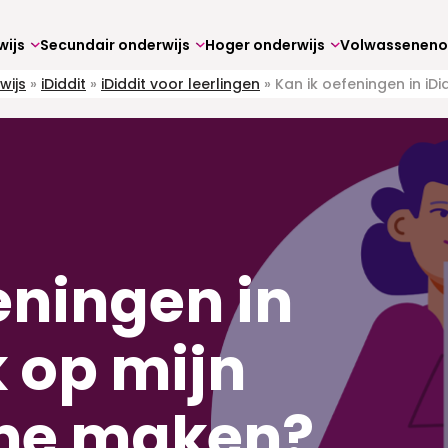
wijs
Secundair onderwijs
Hoger onderwijs
wijs
»
iDiddit
»
iDiddit voor leerlingen
»
Kan ik oefeningen in i
eningen in
k op mijn
ne maken?