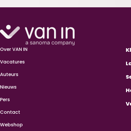
Over VAN IN
K
Vacatures
L
Auteurs
S
Nieuws
H
Pers
V
Contact
Webshop