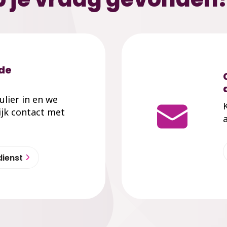
 de
mulier in en we
jk contact met
dienst