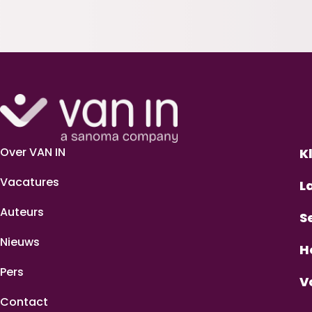
Over VAN IN
K
Vacatures
L
Auteurs
S
Nieuws
H
Pers
V
Contact