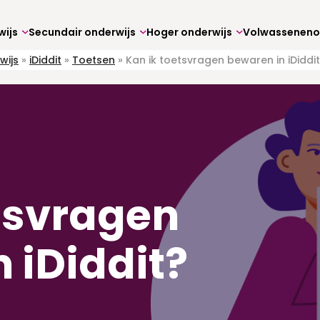
wijs
Secundair onderwijs
Hoger onderwijs
wijs
»
iDiddit
»
Toetsen
»
Kan ik toetsvragen bewaren in iDiddi
tsvragen
 iDiddit?