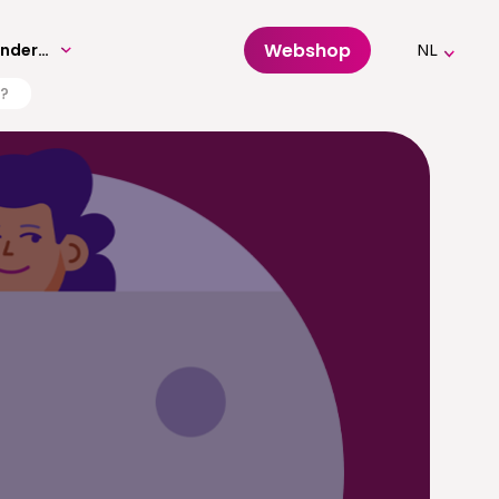
Webshop
Volwassenenonderwijs
NL
t?