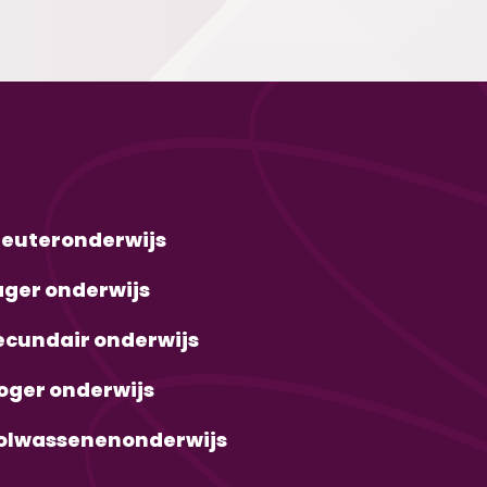
leuteronderwijs
ager onderwijs
ecundair onderwijs
oger onderwijs
olwassenenonderwijs