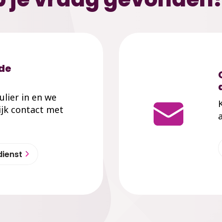
 de
mulier in en we
jk contact met
dienst