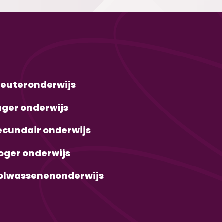
leuteronderwijs
ager onderwijs
ecundair onderwijs
oger onderwijs
olwassenenonderwijs