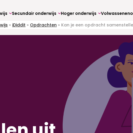
wijs
Secundair onderwijs
Hoger onderwijs
wijs
»
iDiddit
»
Opdrachten
»
Kan je een opdracht samenstellen
en uit