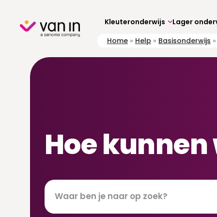
Skip
to
content
Kleuteronderwijs
Lager onder
Home
»
Help
»
Basisonderwijs
Hoe kunnen 
Zoeken