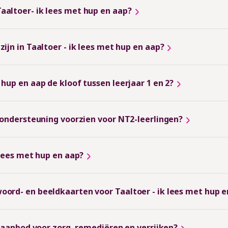
aaltoer- ik lees met hup en aap?
ijn in Taaltoer - ik lees met hup en aap?
hup en aap de kloof tussen leerjaar 1 en 2?
p ondersteuning voorzien voor NT2-leerlingen?
 lees met hup en aap?
oord- en beeldkaarten voor Taaltoer - ik lees met hup e
n aanbod voor zorg, remediëren en verrijken?