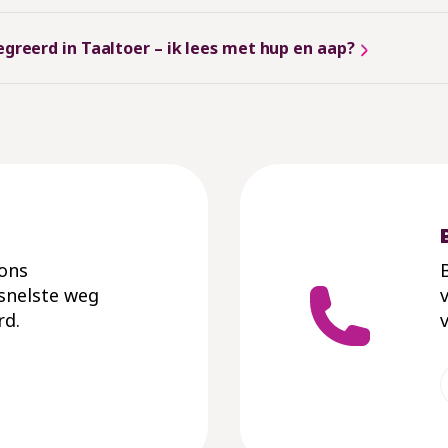
reerd in Taaltoer – ik lees met hup en aap?
 ons
 snelste weg
rd.
v