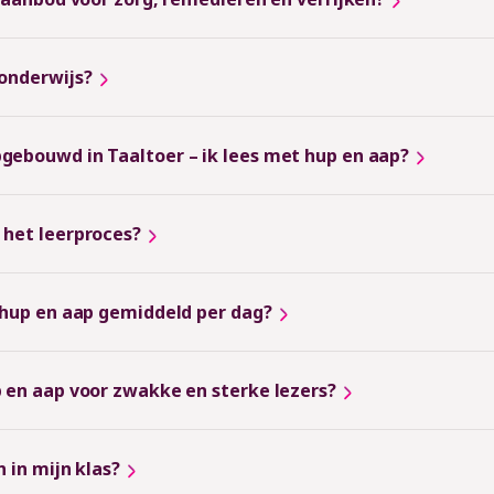
ronderwijs?
pgebouwd in Taaltoer – ik lees met hup en aap?
 het leerproces?
t hup en aap gemiddeld per dag?
p en aap voor zwakke en sterke lezers?
 in mijn klas?