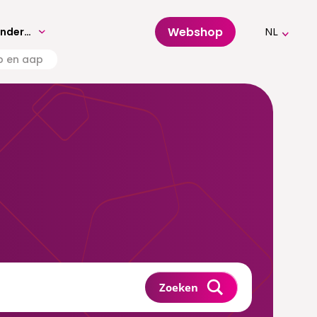
Webshop
Volwassenenonderwijs
NL
up en aap
Zoeken