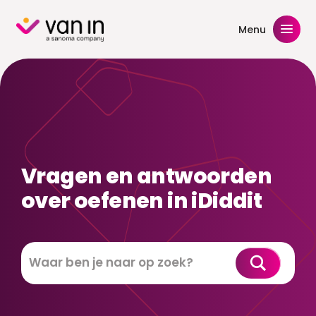
Skip
to
Menu
content
Vragen en antwoorden
over oefenen in iDiddit
Zoeken