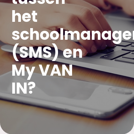
het
schoolmanage
(SMS) en
My VAN
IN?