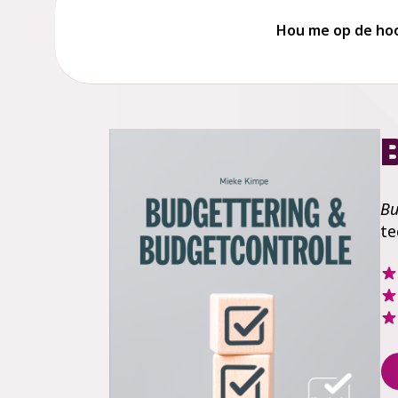
Hou me op de ho
Bu
te