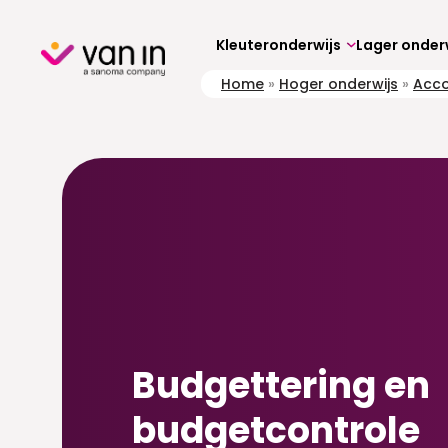
Skip
to
content
Kleuteronderwijs
Lager onder
Home
»
Hoger onderwijs
»
Acc
Budgettering en
budgetcontrole