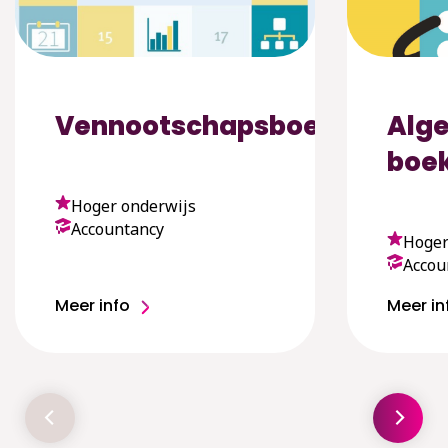
Vennootschapsboekhouden
Alg
boe
Hoger onderwijs
Accountancy
Hoger
Accou
Meer info
Meer in