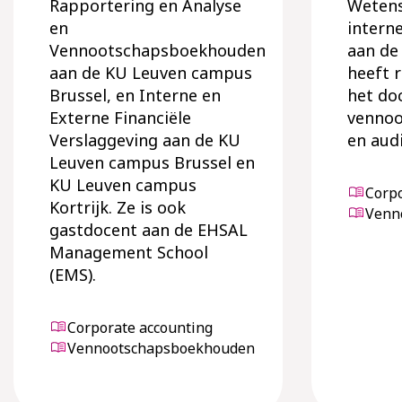
Rapportering en Analyse
Wetens
en
intern
Vennootschapsboekhouden
aan de
aan de KU Leuven campus
heeft 
Brussel, en Interne en
het do
Externe Financiële
venno
Verslaggeving aan de KU
en audi
Leuven campus Brussel en
KU Leuven campus
Corpo
Kortrijk. Ze is ook
Venn
gastdocent aan de EHSAL
Management School
(EMS).
Corporate accounting
Vennootschapsboekhouden