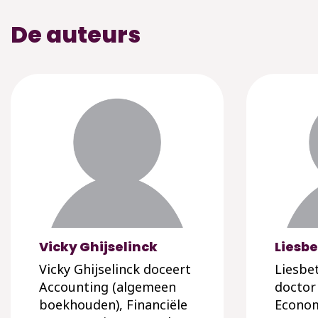
De auteurs
Vicky Ghijselinck
Liesb
Vicky Ghijselinck doceert
Liesbe
Accounting (algemeen
doctor
boekhouden), Financiële
Econo