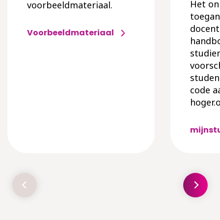
Het onl
voorbeeldmateriaal.
toegan
docent
Voorbeeldmateriaal
handbo
studie
voorsc
studen
code a
hoger.
mijnst