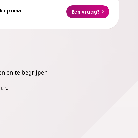
k op maat
Een vraag?
en en te begrijpen.
tuk.