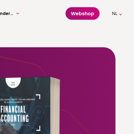
Webshop
Volwassenenonderwijs
NL