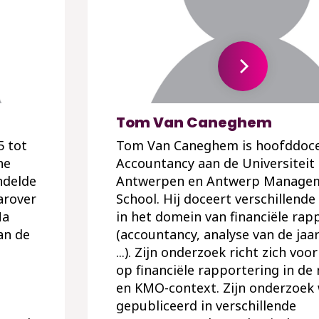
Tom Van Caneghem
5 tot
Tom Van Caneghem is hoofddoc
he
Accountancy aan de Universiteit
ndelde
Antwerpen en Antwerp Manage
arover
School. Hij doceert verschillend
Na
in het domein van financiële rap
an de
(accountancy, analyse van de jaa
...). Zijn onderzoek richt zich voo
op financiële rapportering in de 
en KMO-context. Zijn onderzoek
gepubliceerd in verschillende