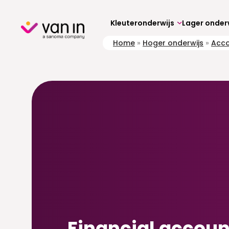
Skip
to
content
Kleuteronderwijs
Lager onder
Home
»
Hoger onderwijs
»
Acc
Financial accoun