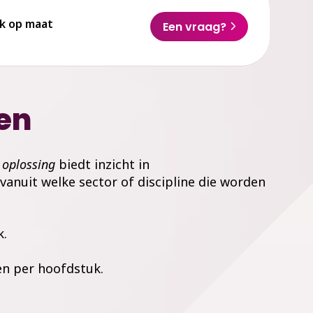
k op maat
Een vraag?
ren
r oplossing
biedt inzicht in
anuit welke sector of discipline die worden
k.
en per hoofdstuk.