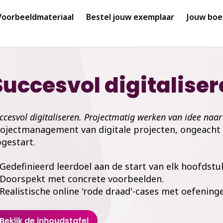
Voorbeeldmateriaal
Bestel jouw exemplaar
Jouw boe
Succesvol digitalise
ccesvol digitaliseren. Projectmatig werken van idee naa
ojectmanagement van digitale projecten, ongeacht v
gestart.
Gedefinieerd leerdoel aan de start van elk hoofdstu
Doorspekt met concrete voorbeelden.
Realistische online 'rode draad'-cases met oefening
Bekijk de inhoudstafel