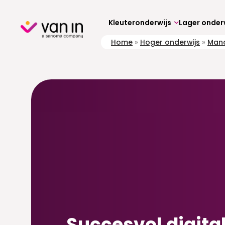
Skip
to
content
Kleuteronderwijs
Lager onder
Home
»
Hoger onderwijs
»
Mana
Succesvol digita