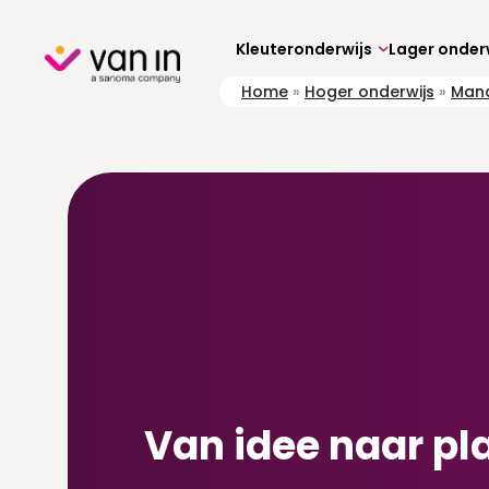
Skip
to
content
Kleuteronderwijs
Lager onder
Home
»
Hoger onderwijs
»
Mana
Van idee naar pl