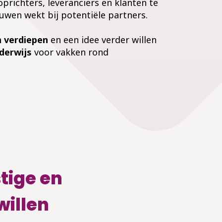
prichters, leveranciers en klanten te
ouwen wekt bij potentiële partners.
n verdiepen
en
een idee
verder willen
derwijs
voor vakken rond
tige en
willen