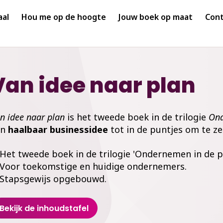
aal
Hou me op de hoogte
Jouw boek op maat
Cont
Van idee naar plan
an
idee
naar
plan
is het
tweede
boek in de trilogie
Ond
en
haalbaar
business
idee
tot in de puntjes
om te z
Het tweede boek in de trilogie 'Ondernemen in de pr
Voor toekomstige en huidige ondernemers.
Stapsgewijs opgebouwd.
Bekijk de inhoudstafel