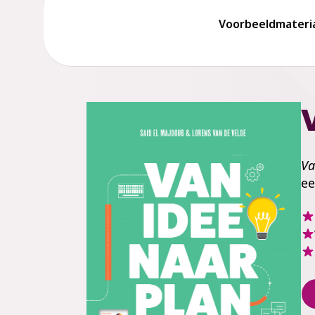
Voorbeeldmateri
V
e