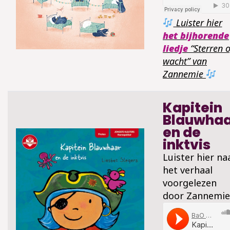
Luister hier
het bijhorende
liedje
“Sterren 
wacht” van
Zannemie
Kapitein
Blauwha
en de
inktvis
Luister hier na
het verhaal
voorgelezen
door Zannemie