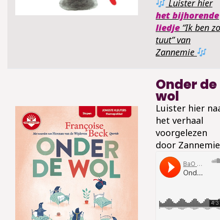
Luister hier
het bijhorende
liedje
“Ik ben z
tuut” van
Zannemie
Onder de
wol
Luister hier na
het verhaal
voorgelezen
door Zannemie