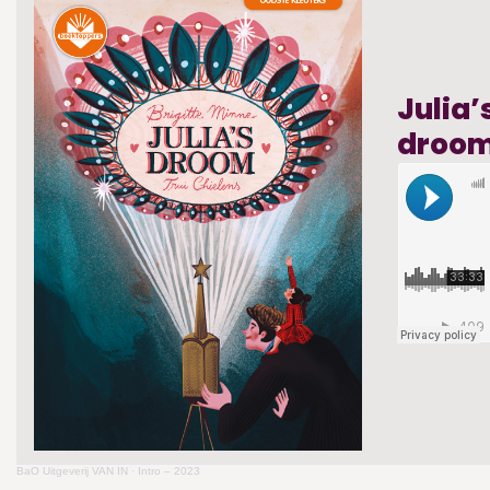
Julia’
droo
BaO Uitgeverij VAN IN
·
Intro – 2023