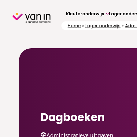
Skip
to
content
Kleuteronderwijs
Lager onder
Home
»
Lager onderwijs
»
Admin
Dagboeken
Administratieve uitgaven