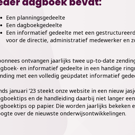
eder dagboek bevat:
Een planningsgedeelte
Een dagboekgedeelte
Een informatief gedeelte met een gestructureerd
voor de directie, administratief medewerker en 
onnees ontvangen jaarlijks twee up-to-date zending
gboek- en informatief gedeelte in een handige rin
nding met een volledig geüpdatet informatief gedeel
nds januari ’23 steekt onze website in een nieuw jas
gboektips en de handleiding daarbij niet langer een 
gboektips op papier. Die worden jaarlijks bekeken e
ogte over de nieuwste onderwijsontwikkelingen.