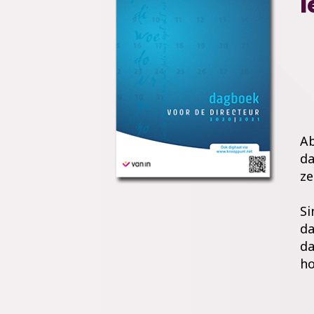
I
Ab
da
ze
Si
da
da
ho