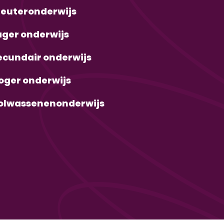
leuteronderwijs
ager onderwijs
ecundair onderwijs
oger onderwijs
olwassenenonderwijs