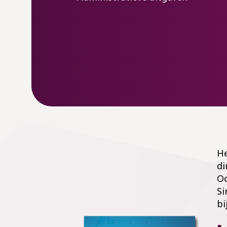
He
di
Oo
Si
bi