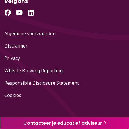
Volg ons
Algemene voorwaarden
Disclaimer
Privacy
Whistle Blowing Reporting
Responsible Disclosure Statement
Cookies
Contacteer je educatief adviseur
© 2026 | Uitgeverij VAN IN, Nijverheidsstraat 92/5, 2160