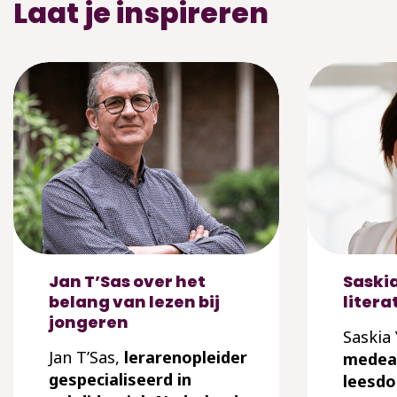
Laat je inspireren
Jan T’Sas over het
Saski
belang van lezen bij
litera
jongeren
Saskia 
Jan T’Sas,
lerarenopleider
medea
gespecialiseerd in
leesdo