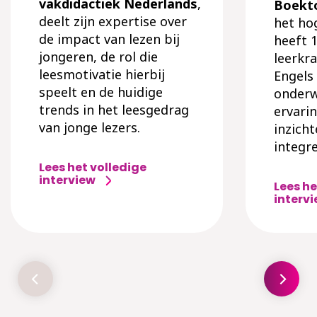
vakdidactiek Nederlands
,
Boekt
deelt zijn expertise over
het ho
de impact van lezen bij
heeft 1
jongeren, de rol die
leerkr
leesmotivatie hierbij
Engels 
speelt en de huidige
onderw
trends in het leesgedrag
ervarin
van jonge lezers.
inzicht
integre
Lees het volledige
interview
Lees he
interv