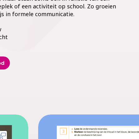
plek of een activiteit op school. Zo groeien
ijs in formele communicatie.
w
cht
od