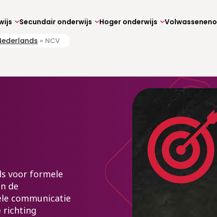
wijs
Secundair onderwijs
Hoger onderwijs
Nederlands
»
NCV
ds voor formele
an de
ele communicatie
 richting