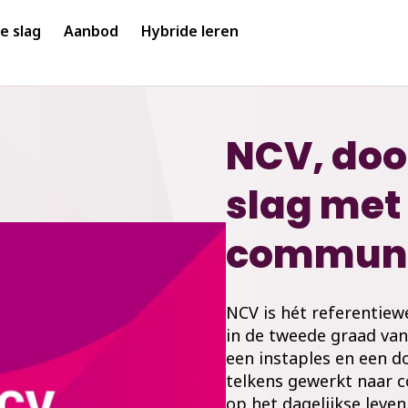
e slag
Aanbod
Hybride leren
NCV, doo
slag met
communi
NCV is hét referentie
in de tweede graad van
een instaples en een 
telkens gewerkt naar c
op het dagelijkse leve