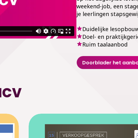
weekend-job, een stage
je leerlingen stapsgew
Duidelijke lesopbou
Doel- en praktijkgeri
Ruim taalaanbod
Doorblader het aanb
NCV