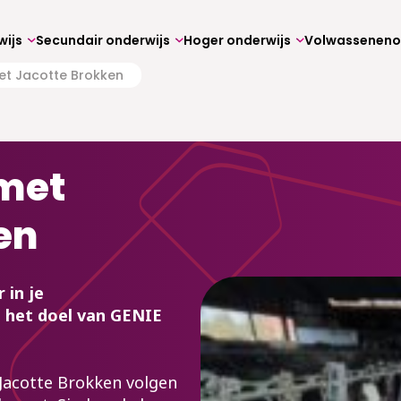
wijs
Secundair onderwijs
Hoger onderwijs
et Jacotte Brokken
 met
en
 in je
 het doel van GENIE
Jacotte Brokken volgen