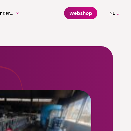
Webshop
Volwassenenonderwijs
NL