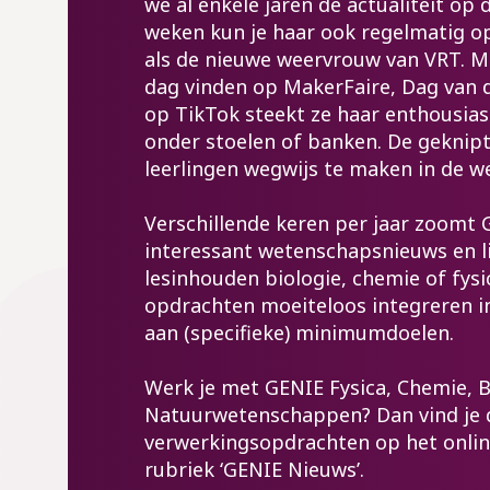
we al enkele jaren de actualiteit op 
weken kun je haar ook regelmatig op
als de nieuwe weervrouw van VRT. Ma
dag vinden op MakerFaire, Dag van
op TikTok steekt ze haar enthousia
onder stoelen of banken. De geknip
leerlingen wegwijs te maken in de w
Verschillende keren per jaar zoomt
interessant wetenschapsnieuws en l
lesinhouden biologie, chemie of fysic
opdrachten moeiteloos integreren in
aan (specifieke) minimumdoelen.
Werk je met GENIE Fysica, Chemie, B
Natuurwetenschappen? Dan vind je d
verwerkingsopdrachten op het onlin
rubriek ‘GENIE Nieuws’.