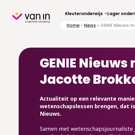
Skip
to
content
Kleuteronderwijs
Lager onder
Home
»
News
»
GENIE Nieuws m
GENIE Nieuws
Jacotte Brokk
Actualiteit op een relevante manier
wetenschapslessen brengen, dat is
Nieuws.
Samen met wetenschapsjournaliste 