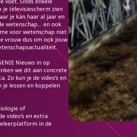
de voet. Sinds enkele
 je televisiescherm zien
ar je kan haar al jaar en
 de wetenschap… en ook
sme voor wetenschap niet
te vrouw dus om ook jouw
etenschapsactualiteit.
 GENIE Nieuws in op
inken we dit aan concrete
a. Zo kun je de video’s en
 je lessen en koppelen
iologie of
e video’s en extra
eleerplatform in de